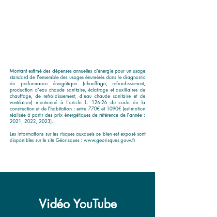
Montant estimé des dépenses annuelles d’énergie pour un usage
standard de l'ensemble des usages énumérés dans le diagnostic
de performance énergétique (chauffage, refroidissement,
production d'eau chaude sanitaire, éclairage et auxiliaires de
chauffage, de refroidissement, d'eau chaude sanitaire et de
ventilation) mentionné à l'article L. 126-26 du code de la
construction et de l'habitation : entre 770€ et 1090€ (estimation
réalisée à partir des prix énergétiques de référence de l'année :
2021, 2022, 2023).
Les informations sur les risques auxquels ce bien est exposé sont
disponibles sur le site Géorisques :
www.georisques.gouv.fr
Vidéo YouTube