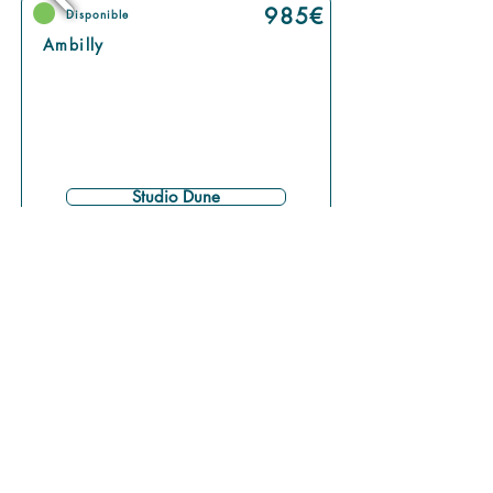
985
€
Disponible
Ambilly
Studio Dune
T1 | 17m2 | RDC
Location meublée
985
€
Disponible
Ambilly