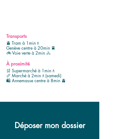
Transports
🚊 Tram à 1min🚶
Genève centre à 20min 🚆
🚲 Voie verte à 2min 🚴
À proximité
🛒 Supermarché à 1min🚶
🥖 Marché à 2min🚶(samedi)
🛍️ Annemasse centre à 8min 🚊
Déposer mon dossier